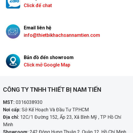
Click để chat
Email liên hệ
info@thietbikhachsannamtien.com
Bản đồ đến showroom
Click mở Google Map
CÔNG TY TNHH THIẾT BỊ NAM TIẾN
MST:
0316038930
Nơi cấp:
Sở Kế Hoạch Và Đầu Tư TP.HCM
Địa chỉ:
12C/1 Đường 152, Ấp 23, Xã Bình Mỹ , TP Hồ Chí
Minh
Showroom:
242 Đông Hưng Thuận 2, Quận 12, Hồ Chí Minh