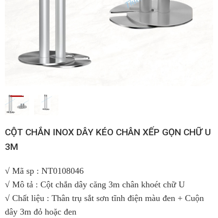
CỘT CHẮN INOX DÂY KÉO CHÂN XẾP GỌN CHỮ U
3M
√ Mã sp : NT0108046
√ Mô tả : Cột chắn dây căng 3m chân khoét chữ U
√ Chất liệu : Thân trụ sắt sơn tĩnh điện màu đen + Cuộn
dây 3m đỏ hoặc đen