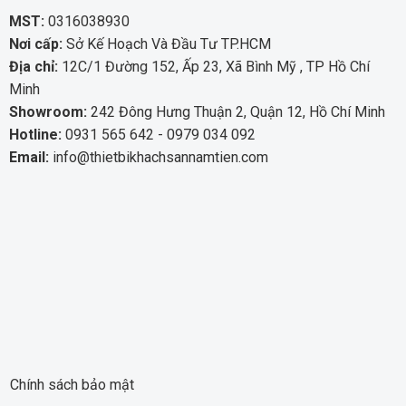
MST:
0316038930
Nơi cấp:
Sở Kế Hoạch Và Đầu Tư TP.HCM
Địa chỉ:
12C/1 Đường 152, Ấp 23, Xã Bình Mỹ , TP Hồ Chí
Minh
Showroom:
242 Đông Hưng Thuận 2, Quận 12, Hồ Chí Minh
Hotline:
0931 565 642 - 0979 034 092
Email:
info@thietbikhachsannamtien.com
Đũa gỗ trắc đỏ chắc chắn, thiết kế đơn giản
Đũa nhà hàng là gì?
Đũa ăn nhà hàng là vật dụng được cấu thành từ hai thanh
có chiều dài bằng nhau được sử dụng cùng lúc một cặp để
dễ dàng gắp và giữ thức ăn. Với thiết kế khá đơn giản
nhưng có đa dạng về kiểu dáng thân đũa như thân vuông,
tròn hoặc bát giác; phần đầu đũa nhỏ dễ dàng gắp thức ăn
Chính sách bảo mật